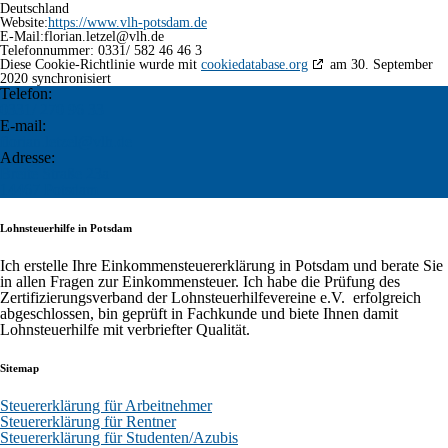
Deutschland
Website:
https://www.vlh-potsdam.de
E-Mail:
ed.hlv@leztel.nairolf
Telefonnummer: 0331/ 582 46 46 3
Diese Cookie-Richtlinie wurde mit
cookiedatabase.org
am 30. September
2020 synchronisiert
Telefon:
0331/ 270 96 33
E-mail:
florian.letzel@vlh.de
Adresse:
Breite Straße 23a
14467 Potsdam
Lohnsteuerhilfe in Potsdam
Ich erstelle Ihre Einkommensteuererklärung in Potsdam und berate Sie
in allen Fragen zur Einkommensteuer. Ich habe die Prüfung des
Zertifizierungsverband der Lohnsteuerhilfevereine e.V. erfolgreich
abgeschlossen, bin geprüft in Fachkunde und biete Ihnen damit
Lohnsteuerhilfe mit verbriefter Qualität.
Sitemap
Steuererklärung für Arbeitnehmer
Steuererklärung für Rentner
Steuererklärung für Studenten/Azubis