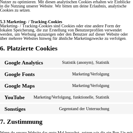
Nutzer zu optimieren. Mit diesen analytischen Cookies erhalten wir Einblicke
in die Nutzung unserer Website. Wir bitten um deine Erlaubnis, analytische
Cookies zu setzen.
5.3 Marketing- / Tracking-Cookies
Marketing- / Tracking-Cookies sind Cookies oder eine andere Form der
lokalen Speicherung, die zur Erstellung von Benutzerprofilen verwendet
werden, um Werbung anzuzeigen oder den Benutzer auf dieser Website oder
über mehrere Websites hinweg für ähnliche Marketingzwecke zu verfolgen.
6. Platzierte Cookies
Google Analytics
Statistik (anonym), Statistik
Consent
to
service
Google Fonts
Marketing/Verfolgung
Consent
google-
to
analytics
service
Google Maps
Marketing/Verfolgung
Consent
google-
to
fonts
service
YouTube
Marketing/Verfolgung, funktionelle, Statistik
Consent
google-
to
maps
service
Sonstiges
Gegenstand der Untersuchung
Consent
youtube
to
service
7. Zustimmung
sonstiges
Wenn du unsere Website das erste Mal besuchst, zeigen wir dir ein Pop-Up mit