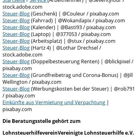
Startseite
/
Service
(Arbeitnehmer) | @Seventyfour /
stock.adobe.com
Steuer-Blog
(Geschenk) | @Couleur / pixabay.com
Steuer-Blog
(Fahrrad) | @Wokandapix / pixabay.com
Steuer-Blog
(Kalender) | @Basti93 / pixabay.com
Steuer-Blog
(Laptop) | @377053 / pixabay.com
Steuer-Blog
(Arbeitsplatz) | @stux / pixabay.com
Steuer-Blog
(Hartz 4) | @Lothar Drechsel /
stock.adobe.com
Steuer-Blog
(Doppelbesteuerung Renten) | @blickpixel /
pixabay.com
Steuer-Blog
(Grundfreibetrag und Corona-Bonus) | @
Jill
Wellington
/ pixabay.com
Steuer-Blog
(Werbungskosten bei der Steuer) | @
rob791
/ pixabay.com
Einkünfte aus Vermietung und Verpachtung
|
pixabay.com
Die Beratungsstelle gehört zum
LohnsteuerhilfevereinVereinigte Lohnsteuerhilfe e.V.