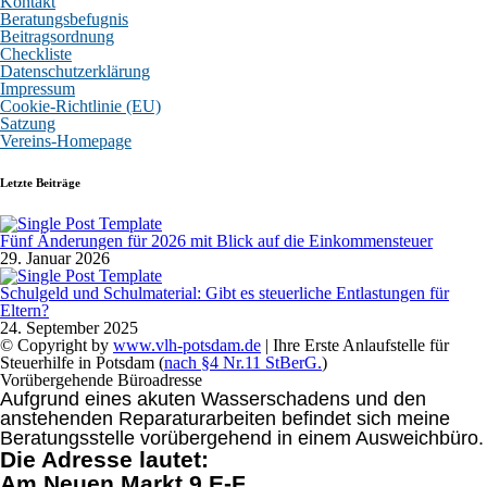
Kontakt
Beratungsbefugnis
Beitragsordnung
Checkliste
Datenschutzerklärung
Impressum
Cookie-Richtlinie (EU)
Satzung
Vereins-Homepage
Letzte Beiträge
Fünf Änderungen für 2026 mit Blick auf die Einkommensteuer
29. Januar 2026
Schulgeld und Schulmaterial: Gibt es steuerliche Entlastungen für
Eltern?
24. September 2025
© Copyright by
www.vlh-potsdam.de
| Ihre Erste Anlaufstelle für
Steuerhilfe in Potsdam (
nach §4 Nr.11 StBerG.
)
Vorübergehende Büroadresse
Aufgrund eines akuten Wasserschadens und den
anstehenden Reparaturarbeiten befindet sich meine
Beratungsstelle vorübergehend in einem Ausweichbüro.
Die Adresse lautet:
Am Neuen Markt 9 E-F