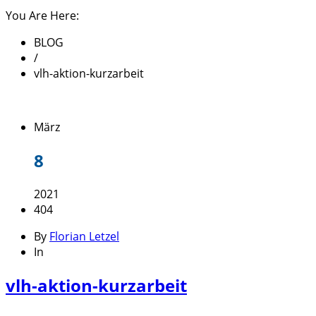
You Are Here:
BLOG
/
vlh-aktion-kurzarbeit
März
8
2021
404
By
Florian Letzel
In
vlh-aktion-kurzarbeit