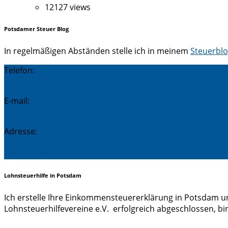
12127 views
Potsdamer Steuer Blog
In regelmäßigen Abständen stelle ich in meinem
Steuerbl
Telefon:
0331/ 270 96 33
E-mail:
florian.letzel@vlh.de
Adresse:
Breite Straße 23a
14467 Potsdam
Lohnsteuerhilfe in Potsdam
Ich erstelle Ihre Einkommensteuererklärung in Potsdam un
Lohnsteuerhilfevereine e.V. erfolgreich abgeschlossen, bin