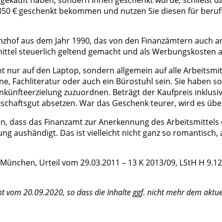
50 € geschenkt bekommen und nutzen Sie diesen für berufli
zhof aus dem Jahr 1990, das von den Finanzämtern auch ane
ittel steuerlich geltend gemacht und als Werbungskosten 
ht nur auf den Laptop, sondern allgemein auf alle Arbeitsmi
ne, Fachliteratur oder auch ein Bürostuhl sein. Sie haben so
nfteerzielung zuzuordnen. Beträgt der Kaufpreis inklusive
irtschaftsgut absetzen. War das Geschenk teurer, wird es ü
en, dass das Finanzamt zur Anerkennung des Arbeitsmittels
ng aushändigt. Das ist vielleicht nicht ganz so romantisch,
FG München, Urteil vom 29.03.2011 – 13 K 2013/09, LStH H 9.1
mt vom 20.09.2020, so dass die Inhalte ggf. nicht mehr dem aktue