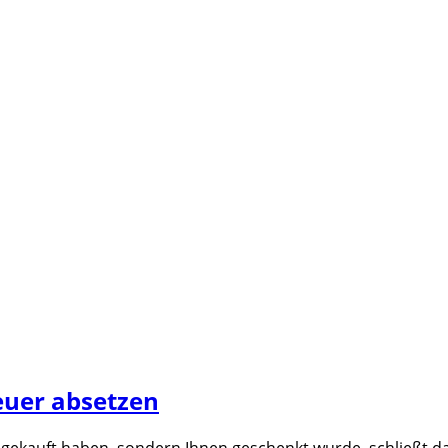
euer absetzen
cht gekauft haben, sondern Ihnen geschenkt wurde, schließt