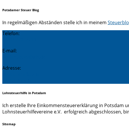
Potsdamer Steuer Blog
In regelmäßigen Abständen stelle ich in meinem
Steuerbl
Telefon:
0331/ 270 96 33
E-mail:
florian.letzel@vlh.de
Adresse:
Breite Straße 23a
14467 Potsdam
Lohnsteuerhilfe in Potsdam
Ich erstelle Ihre Einkommensteuererklärung in Potsdam un
Lohnsteuerhilfevereine e.V. erfolgreich abgeschlossen, bin
Sitemap