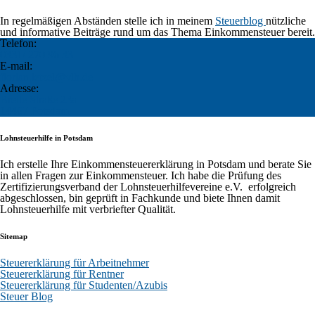
In regelmäßigen Abständen stelle ich in meinem
Steuerblog
nützliche
und informative Beiträge rund um das Thema Einkommensteuer bereit.
Telefon:
0331/ 270 96 33
E-mail:
florian.letzel@vlh.de
Adresse:
Breite Straße 23a
14467 Potsdam
Lohnsteuerhilfe in Potsdam
Ich erstelle Ihre Einkommensteuererklärung in Potsdam und berate Sie
in allen Fragen zur Einkommensteuer. Ich habe die Prüfung des
Zertifizierungsverband der Lohnsteuerhilfevereine e.V. erfolgreich
abgeschlossen, bin geprüft in Fachkunde und biete Ihnen damit
Lohnsteuerhilfe mit verbriefter Qualität.
Sitemap
Steuererklärung für Arbeitnehmer
Steuererklärung für Rentner
Steuererklärung für Studenten/Azubis
Steuer Blog