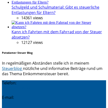
Schulgeld und Schulmaterial: Gibt es steuerliche
Entlastungen für Eltern?
14361 views
Kann ich Fahrten mit dem Fahrrad von der Steuer
absetzen?
12127 views
Potsdamer Steuer Blog
In regelmäßigen Abständen stelle ich in meinem
Steuerblog
nützliche und informative Beiträge rund um
das Thema Einkommensteuer bereit.
Telefon:
0331/ 270 96 33
E-mail:
florian.letzel@vlh.de