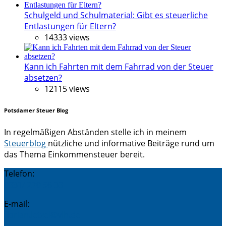
Schulgeld und Schulmaterial: Gibt es steuerliche
Entlastungen für Eltern?
14333 views
Kann ich Fahrten mit dem Fahrrad von der Steuer
absetzen?
12115 views
Potsdamer Steuer Blog
In regelmäßigen Abständen stelle ich in meinem
Steuerblog
nützliche und informative Beiträge rund um
das Thema Einkommensteuer bereit.
Telefon:
0331/ 270 96 33
E-mail:
florian.letzel@vlh.de