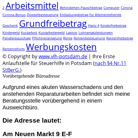
Arbeitsmittel
2
Behinderten-Pauschbetrag
Computer
Corona
Corona-Bonus
Doppelbesteuerung
Entlastungsbetrag für Alleinerziehende
Grundfreibetrag
Geschenk
Hartz 4
Kinderfreibetrag
Kindergeld
Kurzarbeit
Kurzarbeitergeld
Laptop
Lohnersatzleistungen
Pendlerpauschale
Pflichtveranlagung
Rente
Rentenbesteuerung
Rentenfreibetrag
Werbungskosten
Rentenreform
© Copyright by
www.vlh-potsdam.de
| Ihre Erste
Anlaufstelle für Steuerhilfe in Potsdam (
nach §4 Nr.11
StBerG.
)
Vorübergehende Büroadresse
Aufgrund eines akuten Wasserschadens und den
anstehenden Reparaturarbeiten befindet sich meine
Beratungsstelle vorübergehend in einem
Ausweichbüro.
Die Adresse lautet:
Am Neuen Markt 9 E-F