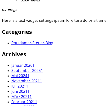
3584 views
Text Widget
Here is a text widget settings ipsum lore tora dolor sit a
Categories
Potsdamer-Steuer-Blog
Archives
Januar 2026
1
September 2025
1
Mai 2024
1
November 2021
1
Juli 2021
1
Juni 2021
1
März 2021
1
Februar 2021
1