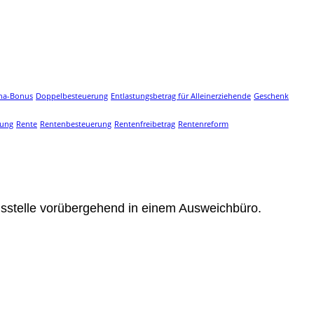
na-Bonus
Doppelbesteuerung
Entlastungsbetrag für Alleinerziehende
Geschenk
gung
Rente
Rentenbesteuerung
Rentenfreibetrag
Rentenreform
sstelle vorübergehend in einem Ausweichbüro.