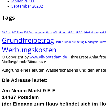
Januar 2021
1
September 2020
2
Tags
39 Euro
800 Euro
952 Euro
Abgabepflicht
AfA
Aktion
ALG 1
ALG 2
Arbeitslosengeld 2
Grundfreibetrag
Hartz 4
Kinderfreibetrag
Kindergeld
Kurza
Werbungskosten
© Copyright by
www.vlh-potsdam.de
| Ihre Erste Anlaufste
Vorübergehende Büroadresse
Aufgrund eines akuten Wasserschadens und den ansteh
Die Adresse lautet:
Am Neuen Markt 9 E-F
14467 Potsdam
(der Eingang zum Haus befindet sich im Ho