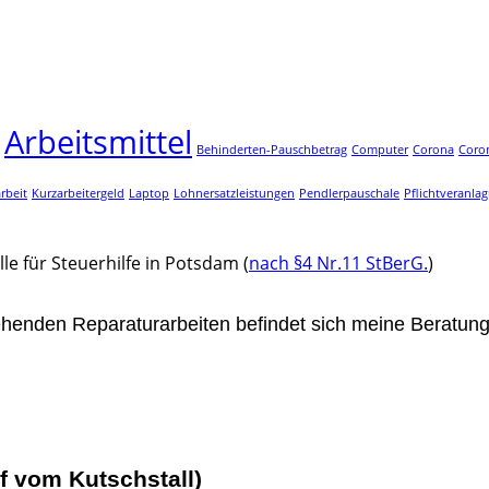
Arbeitsmittel
Behinderten-Pauschbetrag
Computer
Corona
Coro
rbeit
Kurzarbeitergeld
Laptop
Lohnersatzleistungen
Pendlerpauschale
Pflichtveranla
lle für Steuerhilfe in Potsdam (
nach §4 Nr.11 StBerG.
)
enden Reparaturarbeiten befindet sich meine Beratung
f vom Kutschstall)