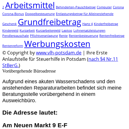
Arbeitsmittel
2
Behinderten-Pauschbetrag
Computer
Corona
Corona-Bonus
Doppelbesteuerung
Entlastungsbetrag für Alleinerziehende
Grundfreibetrag
Geschenk
Hartz 4
Kinderfreibetrag
Kindergeld
Kurzarbeit
Kurzarbeitergeld
Laptop
Lohnersatzleistungen
Pendlerpauschale
Pflichtveranlagung
Rente
Rentenbesteuerung
Rentenfreibetrag
Werbungskosten
Rentenreform
© Copyright by
www.vlh-potsdam.de
| Ihre Erste
Anlaufstelle für Steuerhilfe in Potsdam (
nach §4 Nr.11
StBerG.
)
Vorübergehende Büroadresse
Aufgrund eines akuten Wasserschadens und den
anstehenden Reparaturarbeiten befindet sich meine
Beratungsstelle vorübergehend in einem
Ausweichbüro.
Die Adresse lautet:
Am Neuen Markt 9 E-F