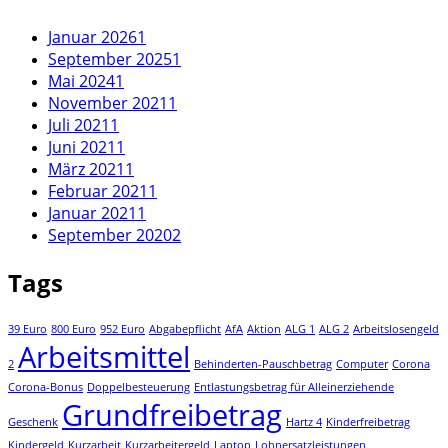
Januar 2026
1
September 2025
1
Mai 2024
1
November 2021
1
Juli 2021
1
Juni 2021
1
März 2021
1
Februar 2021
1
Januar 2021
1
September 2020
2
Tags
39 Euro
800 Euro
952 Euro
Abgabepflicht
AfA
Aktion
ALG 1
ALG 2
Arbeitslosengeld
Arbeitsmittel
2
Behinderten-Pauschbetrag
Computer
Corona
Corona-Bonus
Doppelbesteuerung
Entlastungsbetrag für Alleinerziehende
Grundfreibetrag
Geschenk
Hartz 4
Kinderfreibetrag
Kindergeld
Kurzarbeit
Kurzarbeitergeld
Laptop
Lohnersatzleistungen